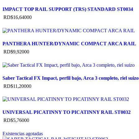
IMPACT TOP RAIL SUPPORT (TRS) STANDARD ST0034
RD$
16,640
00
PANTHERA HUNTER/DYNAMIC COMPACT ARCA RAIL
RD$
9,920
00
Saber Tactical FX Impact, perfil bajo, Arca 3 completo, riel suizo
RD$
11,200
00
UNIVERSAL PICATINNY TO PICATINNY RAIL ST0032
RD$
5,760
00
Existencias agotadas