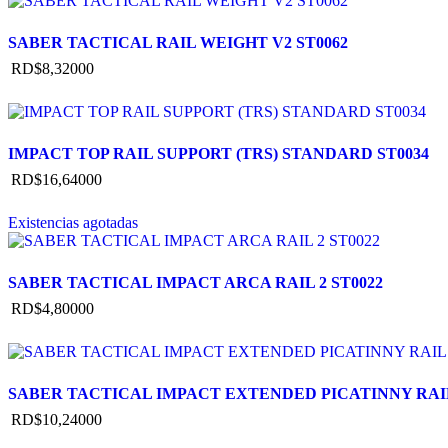
SABER TACTICAL RAIL WEIGHT V2 ST0062
RD$
8,320
00
IMPACT TOP RAIL SUPPORT (TRS) STANDARD ST0034
RD$
16,640
00
Existencias agotadas
SABER TACTICAL IMPACT ARCA RAIL 2 ST0022
RD$
4,800
00
SABER TACTICAL IMPACT EXTENDED PICATINNY RAIL
RD$
10,240
00