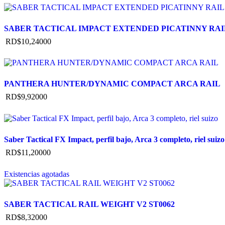
SABER TACTICAL IMPACT EXTENDED PICATINNY RAIL
RD$
10,240
00
PANTHERA HUNTER/DYNAMIC COMPACT ARCA RAIL
RD$
9,920
00
Saber Tactical FX Impact, perfil bajo, Arca 3 completo, riel suizo
RD$
11,200
00
Existencias agotadas
SABER TACTICAL RAIL WEIGHT V2 ST0062
RD$
8,320
00