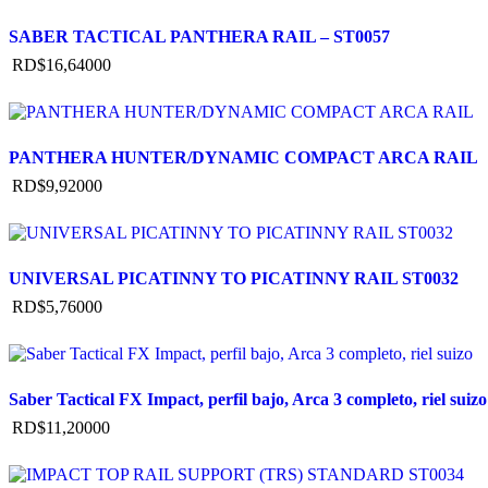
SABER TACTICAL PANTHERA RAIL – ST0057
RD$
16,640
00
PANTHERA HUNTER/DYNAMIC COMPACT ARCA RAIL
RD$
9,920
00
UNIVERSAL PICATINNY TO PICATINNY RAIL ST0032
RD$
5,760
00
Saber Tactical FX Impact, perfil bajo, Arca 3 completo, riel suizo
RD$
11,200
00