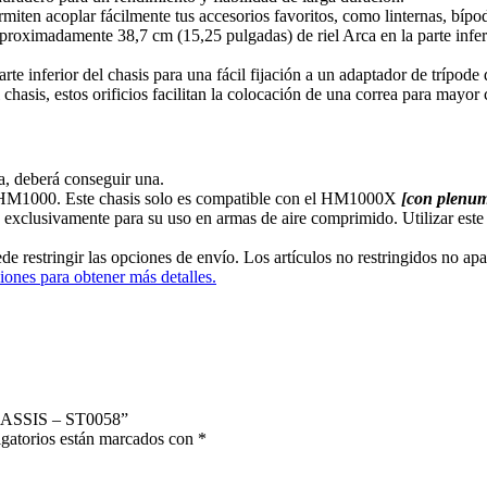
rmiten acoplar fácilmente tus accesorios favoritos, como linternas, bíp
proximadamente 38,7 cm (15,25 pulgadas) de riel Arca en la parte inferi
arte inferior del chasis para una fácil fijación a un adaptador de trípode
chasis, estos orificios facilitan la colocación de una correa para mayo
ra, deberá conseguir una.
o HM1000. Este chasis solo es compatible con el HM1000X
[con plenum
 exclusivamente para su uso en armas de aire comprimido. Utilizar este
ede restringir las opciones de envío. Los artículos no restringidos no apa
iones para obtener más detalles.
ASSIS – ST0058”
gatorios están marcados con
*