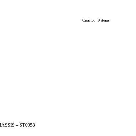
Carrito:
0 items
SSIS – ST0058