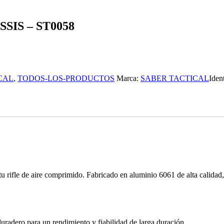
IS – ST0058
CAL
,
TODOS-LOS-PRODUCTOS
Marca:
SABER TACTICAL
Iden
tu rifle de aire comprimido. Fabricado en aluminio 6061 de alta calidad, 
radero para un rendimiento y fiabilidad de larga duración.