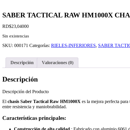
SABER TACTICAL RAW HM1000X CHASS
RD$
23,040
00
Sin existencias
SKU:
000171
Categorías:
RIELES-INFERIORES
,
SABER TACTI
Descripción
Valoraciones (0)
Descripción
Descripción del Producto
El
chasis Saber Tactical Raw HM1000X
es la mejora perfecta para 
entre resistencia y maniobrabilidad.
Características principales:
Construcción de alta calidad
: Fabricado con aluminio 6061 du