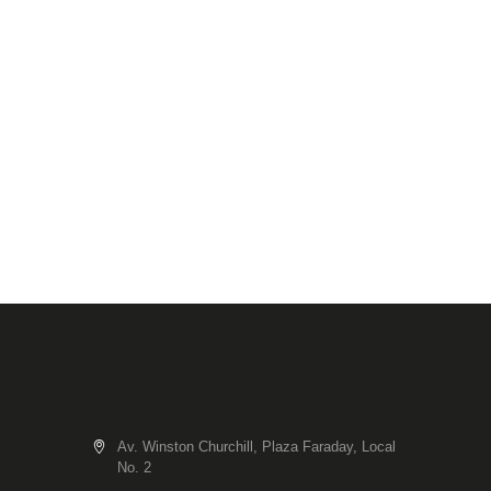
Av. Winston Churchill, Plaza Faraday, Local
No. 2