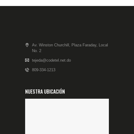
Av. Winston Churchill, Plaza Faraday, Local
No. 2
tejeda@codetel.net.do
809-334-1213
NUESTRA UBICACIÓN