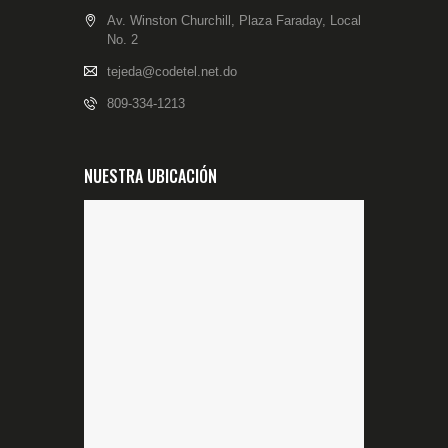
Av. Winston Churchill, Plaza Faraday, Local
No. 2
tejeda@codetel.net.do
809-334-1213
NUESTRA UBICACIÓN