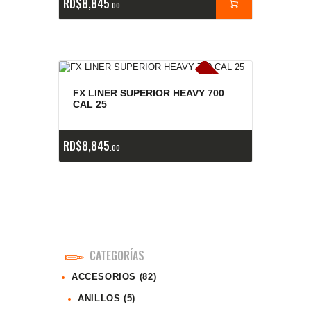
RD$
8,845
00
E
x
is
t
n
c
ia
s
g
o
t
a
d
a
e
a
s
FX LINER SUPERIOR HEAVY 700
CAL 25
RD$
8,845
00
CATEGORÍAS
ACCESORIOS
(82)
ANILLOS
(5)