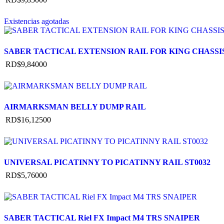
Existencias agotadas
SABER TACTICAL EXTENSION RAIL FOR KING CHASSI
RD$
9,840
00
AIRMARKSMAN BELLY DUMP RAIL
RD$
16,125
00
UNIVERSAL PICATINNY TO PICATINNY RAIL ST0032
RD$
5,760
00
SABER TACTICAL Riel FX Impact M4 TRS SNAIPER