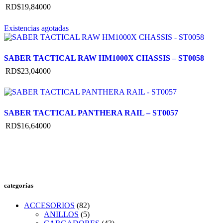
RD$
19,840
00
Existencias agotadas
SABER TACTICAL RAW HM1000X CHASSIS – ST0058
RD$
23,040
00
SABER TACTICAL PANTHERA RAIL – ST0057
RD$
16,640
00
categorías
ACCESORIOS
(82)
ANILLOS
(5)