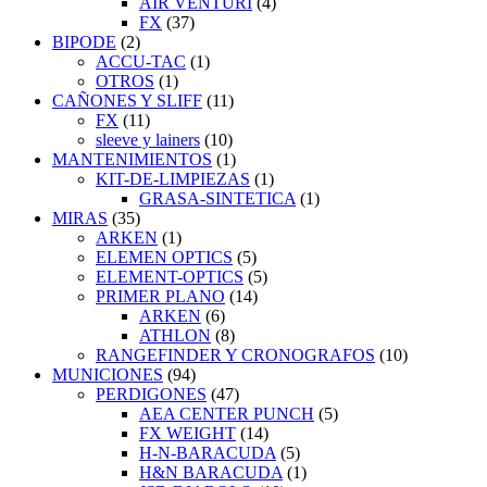
AIR VENTURI
(4)
FX
(37)
BIPODE
(2)
ACCU-TAC
(1)
OTROS
(1)
CAÑONES Y SLIFF
(11)
FX
(11)
sleeve y lainers
(10)
MANTENIMIENTOS
(1)
KIT-DE-LIMPIEZAS
(1)
GRASA-SINTETICA
(1)
MIRAS
(35)
ARKEN
(1)
ELEMEN OPTICS
(5)
ELEMENT-OPTICS
(5)
PRIMER PLANO
(14)
ARKEN
(6)
ATHLON
(8)
RANGEFINDER Y CRONOGRAFOS
(10)
MUNICIONES
(94)
PERDIGONES
(47)
AEA CENTER PUNCH
(5)
FX WEIGHT
(14)
H-N-BARACUDA
(5)
H&N BARACUDA
(1)