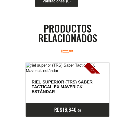
Valoraciones (0)
PRODUCTOS
RELACIONADOS
E
x
is
t
n
c
ia
s
g
o
t
a
d
a
e
a
s
RIEL SUPERIOR (TRS) SABER
TACTICAL FX MAVERICK
ESTÁNDAR
RD$
16,640
00