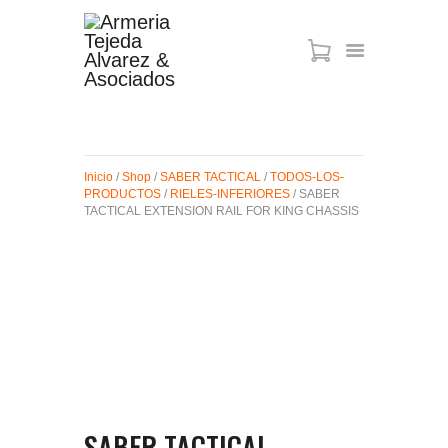
ARMAS DE AIRE
MIRAS
Inicio
/
Shop
/
SABER TACTICAL
/
TODOS-LOS-
MUNICIONES
PRODUCTOS
/
RIELES-INFERIORES
/ SABER
SABER TACTICAL
TACTICAL EXTENSION RAIL FOR KING CHASSIS
ACCESORIOS
TIENDA
SABER TACTICAL