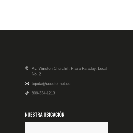
Av. Winston Churchill, Plaza Faraday, Local
No. 2
tejeda@codetel.net.do
809-334-1213
NUESTRA UBICACIÓN