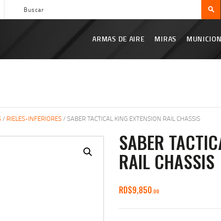
ARMAS DE AIRE
MIRAS
ARMAS DE AIRE
MIRAS
MUNICIO
MUNICIONES
SABER TACTICAL
ACCESORIOS
TIENDA
S
/
RIELES-INFERIORES
/ SABER TACTICAL KING EXTENSION RAIL CHASSIS
SABER TACTIC
RAIL CHASSIS
RD$
9,850
00