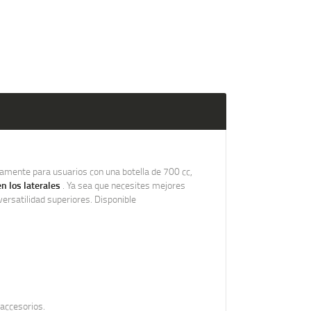
camente para usuarios con una botella de 700 cc,
en los laterales
. Ya sea que necesites mejores
ersatilidad superiores. Disponible
 accesorios.