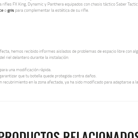
 rifles FX King, Dynamic y Panthera equipados con chasis táctico Saber Tactic
ce
o
gris
para complementar la estética de su rifle.
fecta, hemos recibido informes aislados de problemas de espacio libre con algu
el riel delantero durante la instalación:
 para una modificación rápida.
arantizar que tu botella quede protegida contra daños.
in recubrimiento en la zona afectada, ya ha sido modificado para adaptarse a las
PRODUCTOS RELACIONADO