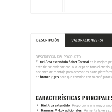
DESCRIPCIÓN
VALORACIONES (0)
DESCRIPCIÓN DEL PRODUCTO
El
riel Arca extendido Saber Tactical
es la mejora pe
este riel se extiende casi a lo largo de todo el chasi
opciones de montaje para accesorios o una plataforma
en
bronce
y
gris
para que combine con tu configuraci
CARACTERÍSTICAS PRINCIPALE
Riel Arca extendido
: Proporciona una mayor supe
Ranuras M-Lok adicionales
: Aumenta la versatil