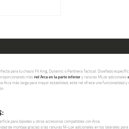
rfecta para tu chasis FX King, Dynamic o Panthera Tactical. Diseñado específi
s, proporcionando más
riel Arca en la parte inferior
y ranuras MLok adicionales
 Arca más larga para mayor estabilidad, este riel ofrece una funcionalidad y v
ón.
S:
rficie para bípodes y otros accesorios compatibles con Arca.
idad de montaje gracias a las ranuras M-Lok adicionales en los laterales para