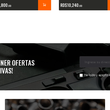
,800
RD$
10,240
00
00
ENER OFERTAS
IVAS!
He leído y acepto 