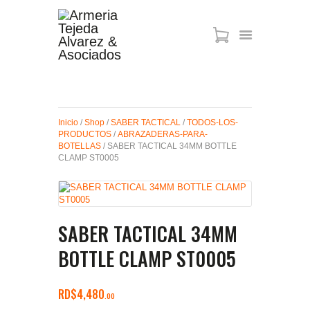
ARMAS DE AIRE
MIRAS
Inicio
/
Shop
/
SABER TACTICAL
/
TODOS-LOS-
MUNICIONES
PRODUCTOS
/
ABRAZADERAS-PARA-
SABER TACTICAL
BOTELLAS
/ SABER TACTICAL 34MM BOTTLE
CLAMP ST0005
ACCESORIOS
TIENDA
SABER TACTICAL 34MM
BOTTLE CLAMP ST0005
RD$
4,480
00