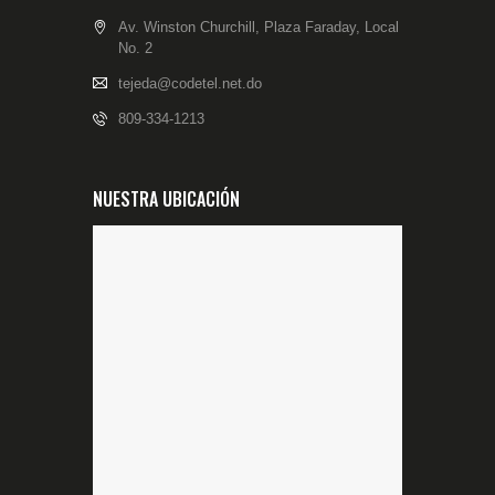
Av. Winston Churchill, Plaza Faraday, Local
No. 2
tejeda@codetel.net.do
809-334-1213
NUESTRA UBICACIÓN