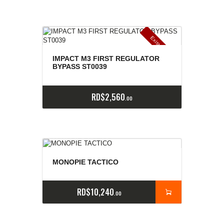
E
x
is
t
n
c
ia
s
g
o
t
a
d
a
e
a
s
IMPACT M3 FIRST REGULATOR
BYPASS ST0039
RD$
2,560
00
MONOPIE TACTICO
RD$
10,240
00