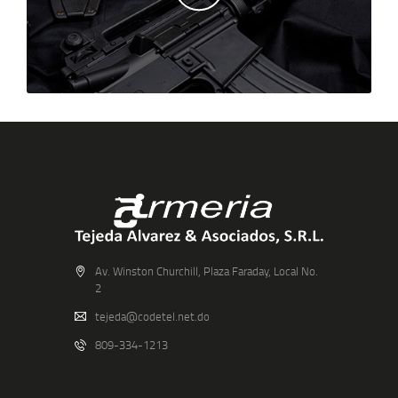
Av. Winston Churchill, Plaza Faraday, Local No.
2
tejeda@codetel.net.do
809-334-1213