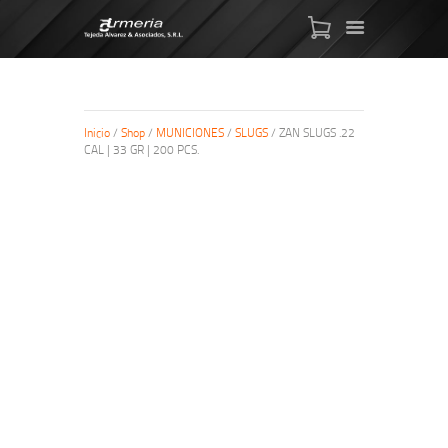
Inicio
/
Shop
/
MUNICIONES
/
SLUGS
/ ZAN SLUGS .22
CAL | 33 GR | 200 PCS.
ARMAS DE AIRE
MIRAS
MUNICIONES
SABER TACTICAL
ACCESORIOS
TIENDA