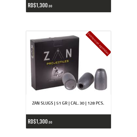
RD$
1,300
00
Existencias agotadas
ZAN SLUGS | 51 GR | CAL. 30 | 128 PCS.
RD$
1,300
00