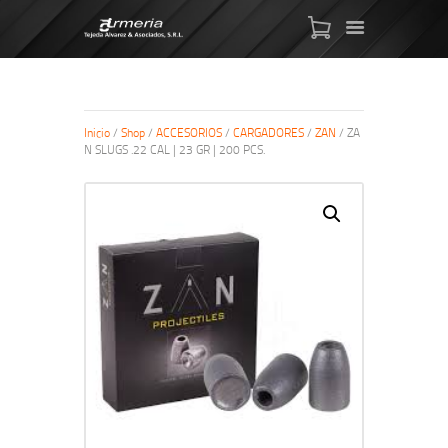
Inicio
/
Shop
/
ACCESORIOS
/
CARGADORES
/
ZAN
/ ZA
N SLUGS .22 CAL | 23 GR | 200 PCS.
ARMAS DE AIRE
MIRAS
MUNICIONES
SABER TACTICAL
ACCESORIOS
TIENDA