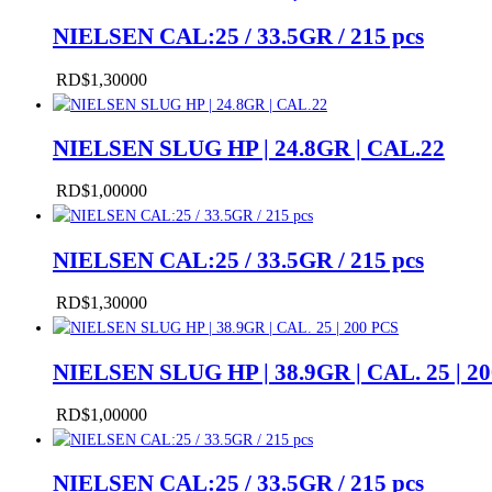
original
actual
NIELSEN CAL:25 / 33.5GR / 215 pcs
era:
es:
RD$1,000
RD$0
00
.
00
.
RD$
1,300
00
NIELSEN SLUG HP | 24.8GR | CAL.22
RD$
1,000
00
NIELSEN CAL:25 / 33.5GR / 215 pcs
RD$
1,300
00
NIELSEN SLUG HP | 38.9GR | CAL. 25 | 2
RD$
1,000
00
NIELSEN CAL:25 / 33.5GR / 215 pcs