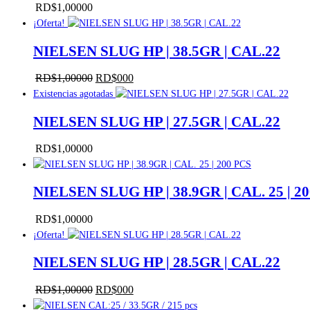
RD$
1,000
00
¡Oferta!
NIELSEN SLUG HP | 38.5GR | CAL.22
RD$
1,000
00
El
RD$
0
00
El
precio
precio
Existencias agotadas
original
actual
NIELSEN SLUG HP | 27.5GR | CAL.22
era:
es:
RD$1,000
RD$0
00
.
00
.
RD$
1,000
00
NIELSEN SLUG HP | 38.9GR | CAL. 25 | 2
RD$
1,000
00
¡Oferta!
NIELSEN SLUG HP | 28.5GR | CAL.22
RD$
1,000
00
El
RD$
0
00
El
precio
precio