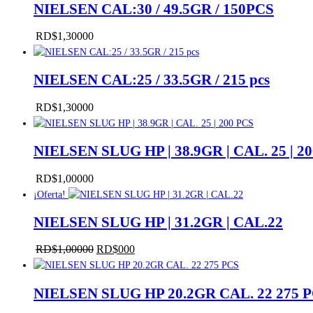
NIELSEN CAL:30 / 49.5GR / 150PCS
RD$
1,300
00
NIELSEN CAL:25 / 33.5GR / 215 pcs
RD$
1,300
00
NIELSEN SLUG HP | 38.9GR | CAL. 25 | 2
RD$
1,000
00
¡Oferta!
NIELSEN SLUG HP | 31.2GR | CAL.22
RD$
1,000
00
El
RD$
0
00
El
precio
precio
original
actual
NIELSEN SLUG HP 20.2GR CAL. 22 275 
era:
es:
RD$1,000
RD$0
00
.
00
.