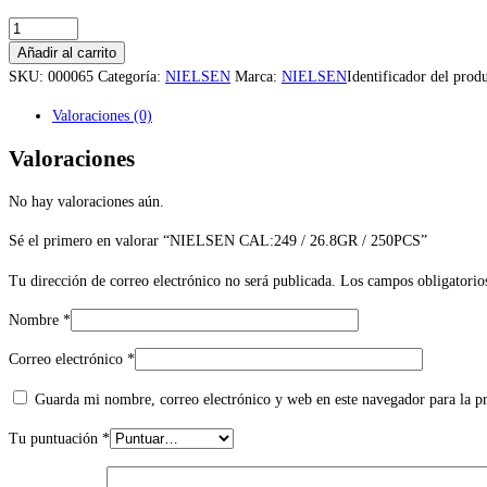
NIELSEN
CAL:249
Añadir al carrito
/
SKU:
000065
Categoría:
NIELSEN
Marca:
NIELSEN
Identificador del prod
26.8GR
Valoraciones (0)
/
250PCS
Valoraciones
cantidad
No hay valoraciones aún.
Sé el primero en valorar “NIELSEN CAL:249 / 26.8GR / 250PCS”
Tu dirección de correo electrónico no será publicada.
Los campos obligatorio
Nombre
*
Correo electrónico
*
Guarda mi nombre, correo electrónico y web en este navegador para la 
Tu puntuación
*