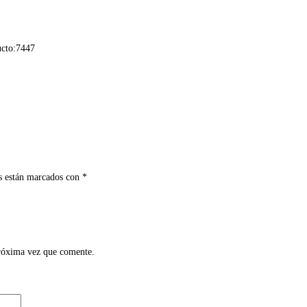
ucto:
7447
s están marcados con
*
próxima vez que comente.