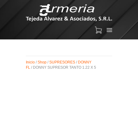
ARMAS DE AIRE
MIRAS
Inicio
/
Shop
/
SUPRESORES
/
DONNY
MUNICIONES
FL
/ DONNY SUPRESOR TANTO 1.22 X 5
SABER TACTICAL
ACCESORIOS
TIENDA