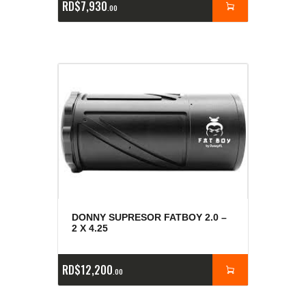
RD$
7,930
00
DONNY SUPRESOR FATBOY 2.0 –
2 X 4.25
RD$
12,200
00