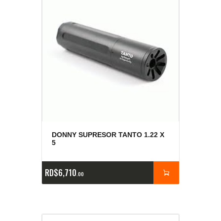
DONNY SUPRESOR TANTO 1.22 X
5
RD$
6,710
00