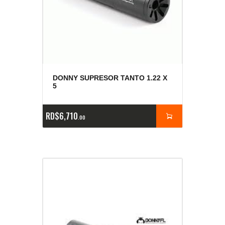
DONNY SUPRESOR TANTO 1.22 X
5
RD$
6,710
00