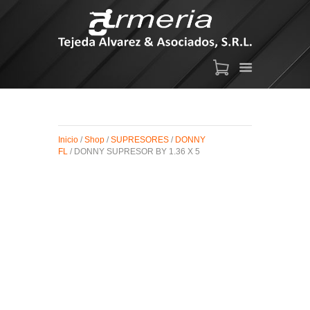
ARMAS DE AIRE
MIRAS
Inicio
/
Shop
/
SUPRESORES
/
DONNY
MUNICIONES
FL
/ DONNY SUPRESOR BY 1.36 X 5
SABER TACTICAL
ACCESORIOS
TIENDA