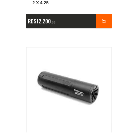
2 X 4.25
RD$
12,200
00