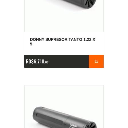
DONNY SUPRESOR TANTO 1.22 X
5
RD$
6,710
00