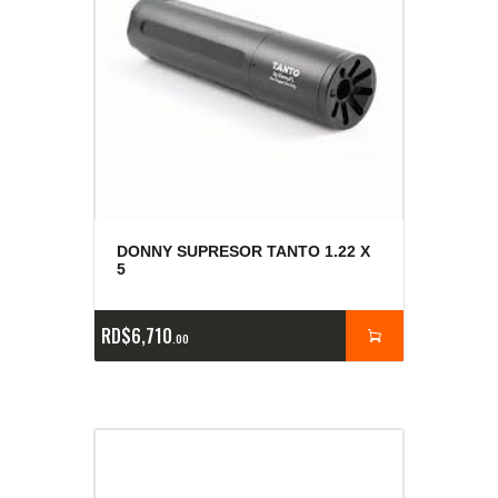
DONNY SUPRESOR TANTO 1.22 X
5
RD$
6,710
00