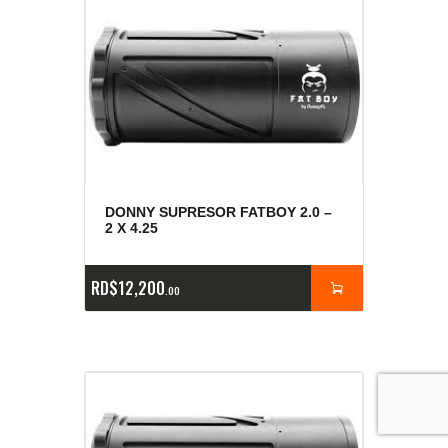
DONNY SUPRESOR FATBOY 2.0 –
2 X 4.25
RD$
12,200
00