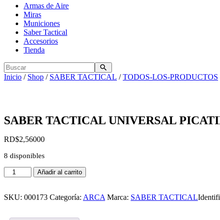
Armas de Aire
Miras
Municiones
Saber Tactical
Accesorios
Tienda
Inicio
/
Shop
/
SABER TACTICAL
/
TODOS-LOS-PRODUCTOS
SABER TACTICAL UNIVERSAL PICATI
RD$
2,560
00
8 disponibles
SABER
Añadir al carrito
TACTICAL
UNIVERSAL
PICATINNY
SKU:
000173
Categoría:
ARCA
Marca:
SABER TACTICAL
Identif
TO
ARCA