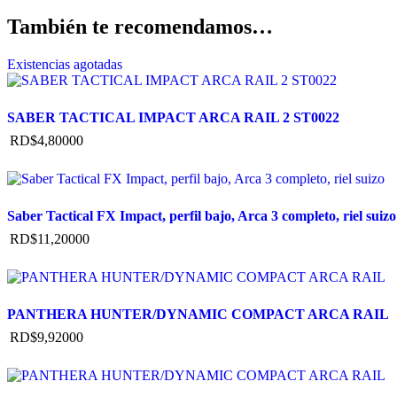
También te recomendamos…
Existencias agotadas
SABER TACTICAL IMPACT ARCA RAIL 2 ST0022
RD$
4,800
00
Saber Tactical FX Impact, perfil bajo, Arca 3 completo, riel suizo
RD$
11,200
00
PANTHERA HUNTER/DYNAMIC COMPACT ARCA RAIL
RD$
9,920
00