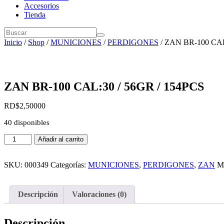
Accesorios
Tienda
Inicio
/
Shop
/
MUNICIONES
/
PERDIGONES
/ ZAN BR-100 CAL
ZAN BR-100 CAL:30 / 56GR / 154PCS
RD$
2,500
00
40 disponibles
ZAN
Añadir al carrito
BR-
100
CAL:30
SKU:
000349
Categorías:
MUNICIONES
,
PERDIGONES
,
ZAN
M
/
56GR
/
Descripción
Valoraciones (0)
154PCS
cantidad
Descripción