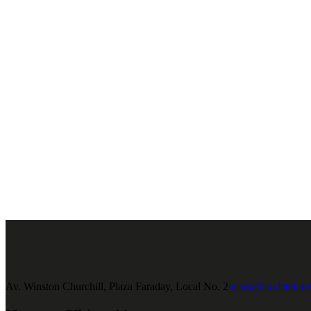
Av. Winston Churchill, Plaza Faraday, Local No. 2
tejeda@codetel.ne