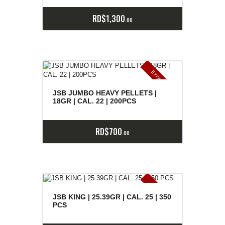
RD$
1,300
00
E
x
is
t
n
c
ia
s
g
o
t
a
d
a
e
a
s
JSB JUMBO HEAVY PELLETS |
18GR | CAL. 22 | 200PCS
RD$
700
00
E
x
is
t
n
c
ia
s
g
o
t
a
d
a
e
a
s
JSB KING | 25.39GR | CAL. 25 | 350
PCS