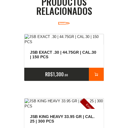
PRODUCTOS
RELACIONADOS
JSB EXACT .30 | 44.75GR | CAL.30
| 150 PCS
RD$
1,300
00
E
x
is
t
n
c
ia
s
g
o
t
a
d
a
e
a
s
JSB KING HEAVY 33.95 GR | CAL.
25 | 300 PCS