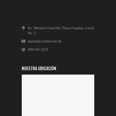
Av. Winston Churchill, Plaza Faraday, Local
No. 2
tejeda@codetel.net.do
809-334-1213
NUESTRA UBICACIÓN