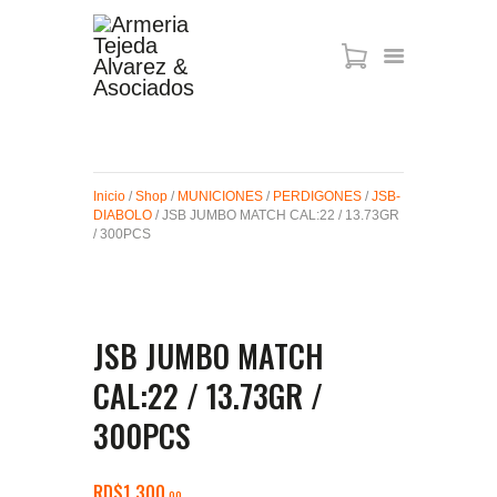
ARMAS DE AIRE
MIRAS
Inicio
/
Shop
/
MUNICIONES
/
PERDIGONES
/
JSB-
MUNICIONES
DIABOLO
/ JSB JUMBO MATCH CAL:22 / 13.73GR
SABER TACTICAL
/ 300PCS
ACCESORIOS
TIENDA
JSB JUMBO MATCH
CAL:22 / 13.73GR /
300PCS
RD$
1,300
00