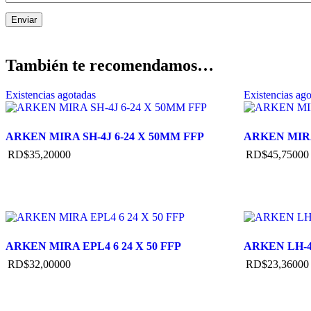
También te recomendamos…
Existencias agotadas
Existencias ag
ARKEN MIRA SH-4J 6-24 X 50MM FFP
ARKEN MIRA
RD$
35,200
00
RD$
45,750
00
ARKEN MIRA EPL4 6 24 X 50 FFP
ARKEN LH-4
RD$
32,000
00
RD$
23,360
00