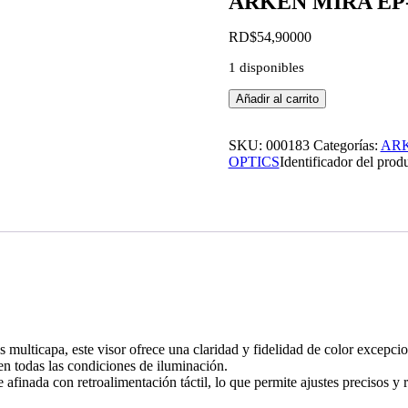
ARKEN MIRA EP-5
RD$
54,900
00
1 disponibles
ARKEN
Añadir al carrito
MIRA
EP-
5
SKU:
000183
Categorías:
AR
7-
OPTICS
Identificador del prod
35
X
56
MM
FFP
cantidad
multicapa, este visor ofrece una claridad y fidelidad de color excepcio
en todas las condiciones de iluminación.
afinada con retroalimentación táctil, lo que permite ajustes precisos y r