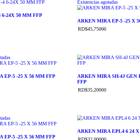
Existencias agotadas
 6-24X 50 MM FFP
ARKEN MIRA EP-5 -25 X 
RD$
45,750
00
otadas
 EP-5 -25 X 56 MM FFP
ARKEN MIRA SH-4J GEN II
FFP
RD$
35,200
00
otadas
ARKEN MIRA EPL4 6 24 X 
 EP-5 -25 X 56 MM FFP
RD$
32,000
00