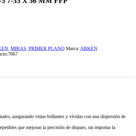
 7-35 X 56 MM FFP
KEN
,
MIRAS
,
PRIMER PLANO
Marca:
ARKEN
ucto:
7067
nales, asegurando vistas brillantes y vívidas con una dispersión de
epetibles que mejoran la precisión de disparo, sin importar la