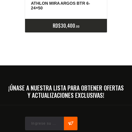
E
x
is
t
n
c
ia
s
g
o
t
a
d
a
e
a
s
ATHLON MIRA ARGOS BTR 6-
24×50
RD$
30,400
00
¡ÚNASE A NUESTRA LISTA PARA OBTENER OFERTAS
Y ACTUALIZACIONES EXCLUSIVAS!