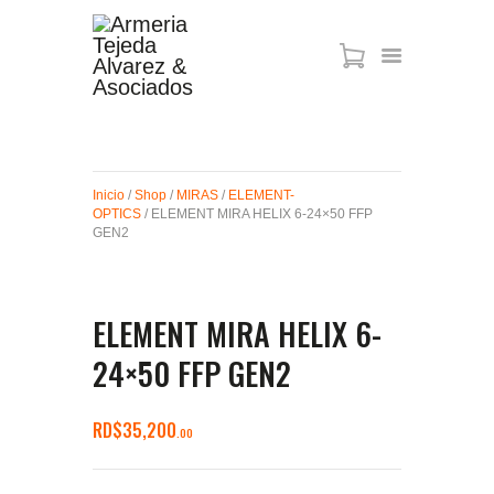
ARMAS DE AIRE
MIRAS
Inicio
/
Shop
/
MIRAS
/
ELEMENT-
MUNICIONES
OPTICS
/ ELEMENT MIRA HELIX 6-24×50 FFP
SABER TACTICAL
GEN2
ACCESORIOS
TIENDA
ELEMENT MIRA HELIX 6-
24×50 FFP GEN2
RD$
35,200
00