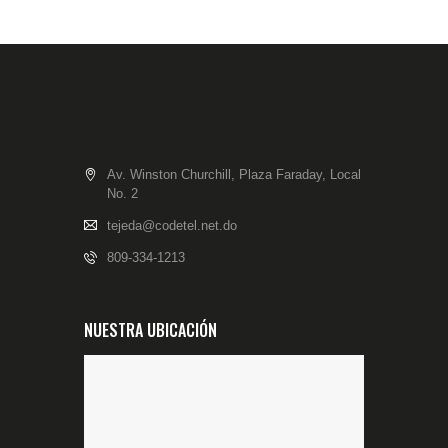
Av. Winston Churchill, Plaza Faraday, Local
No. 2
tejeda@codetel.net.do
809-334-1213
NUESTRA UBICACIÓN