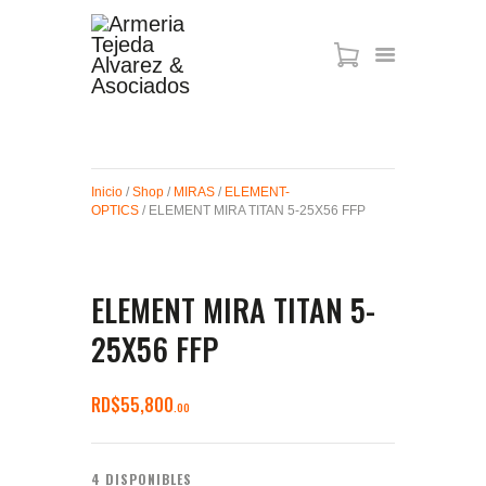
ARMAS DE AIRE
MIRAS
Inicio
/
Shop
/
MIRAS
/
ELEMENT-
MUNICIONES
OPTICS
/ ELEMENT MIRA TITAN 5-25X56 FFP
SABER TACTICAL
ACCESORIOS
TIENDA
ELEMENT MIRA TITAN 5-
25X56 FFP
RD$
55,800
00
4 DISPONIBLES