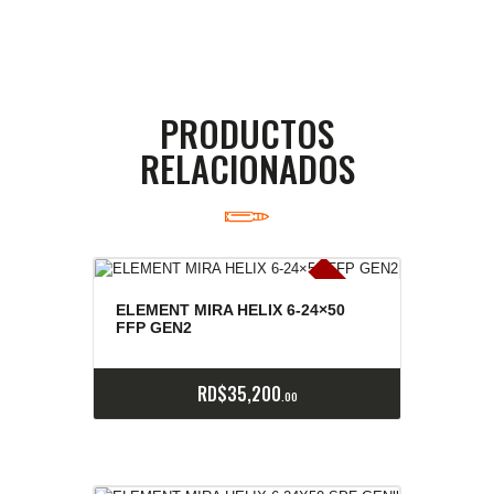
PRODUCTOS
RELACIONADOS
E
x
is
t
n
c
ia
s
g
o
t
a
d
a
e
a
s
ELEMENT MIRA HELIX 6-24×50
FFP GEN2
RD$
35,200
00