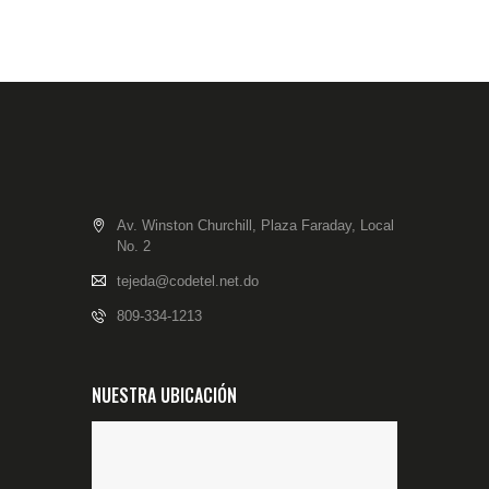
Av. Winston Churchill, Plaza Faraday, Local
No. 2
tejeda@codetel.net.do
809-334-1213
NUESTRA UBICACIÓN