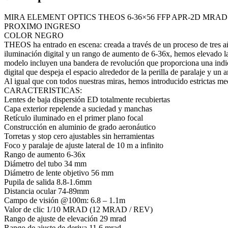
MIRA ELEMENT OPTICS THEOS 6-36×56 FFP APR-2D MRAD
PROXIMO INGRESO
COLOR NEGRO
THEOS ha entrado en escena: creada a través de un proceso de tres añ
iluminación digital y un rango de aumento de 6-36x, hemos elevado la 
modelo incluyen una bandera de revolución que proporciona una indi
digital que despeja el espacio alrededor de la perilla de paralaje y u
Al igual que con todos nuestras miras, hemos introducido estrictas me
CARACTERISTICAS:
Lentes de baja dispersión ED totalmente recubiertas
Capa exterior repelende a suciedad y manchas
Retículo iluminado en el primer plano focal
Construcción en aluminio de grado aeronáutico
Torretas y stop cero ajustables sin herramientas
Foco y paralaje de ajuste lateral de 10 m a infinito
Rango de aumento 6-36x
Diámetro del tubo 34 mm
Diámetro de lente objetivo 56 mm
Pupila de salida 8.8-1.6mm
Distancia ocular 74-89mm
Campo de visión @100m: 6.8 – 1.1m
Valor de clic 1/10 MRAD (12 MRAD / REV)
Rango de ajuste de elevación 29 mrad
Rango de ajuste de deriva 11,6 mrad