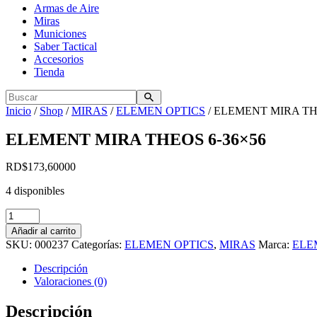
Armas de Aire
Miras
Municiones
Saber Tactical
Accesorios
Tienda
Inicio
/
Shop
/
MIRAS
/
ELEMEN OPTICS
/ ELEMENT MIRA TH
ELEMENT MIRA THEOS 6-36×56
RD$
173,600
00
4 disponibles
ELEMENT
MIRA
Añadir al carrito
THEOS
SKU:
000237
Categorías:
ELEMEN OPTICS
,
MIRAS
Marca:
ELE
6-
36×56
Descripción
cantidad
Valoraciones (0)
Descripción