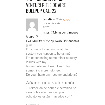
VENTURI RIFLE DE AIRE
BULLPUP CAL. 22
Lucretia
–
12 de
noviembre de
Valorado
2025
con
4
de
5
https://4.bing.com/images
/search?
FORM=IRMHRS&q=1X4%2BScopeold
guns
I’m curious to find out what blog
system you happen to be using?
I’m experiencing some minor security
issues with my
lawtest site and I wuld like to find
something more risk-free.
Do you hhave any recommendations?
Añade una valoración
Tu dirección de correo electrónico no
será publicada.
Los campos
obligatorios están marcados con
*