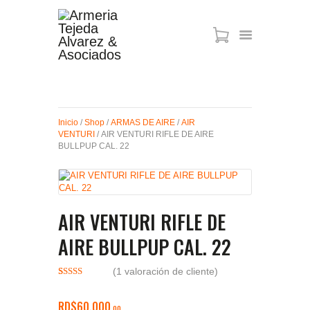
ARMAS DE AIRE
MIRAS
Inicio
/
Shop
/
ARMAS DE AIRE
/
AIR
MUNICIONES
VENTURI
/ AIR VENTURI RIFLE DE AIRE
SABER TACTICAL
BULLPUP CAL. 22
ACCESORIOS
TIENDA
AIR VENTURI RIFLE DE
AIRE BULLPUP CAL. 22
(
1
valoración de cliente)
Valorado
1
con
4.00
de 5 en
RD$
60,000
00