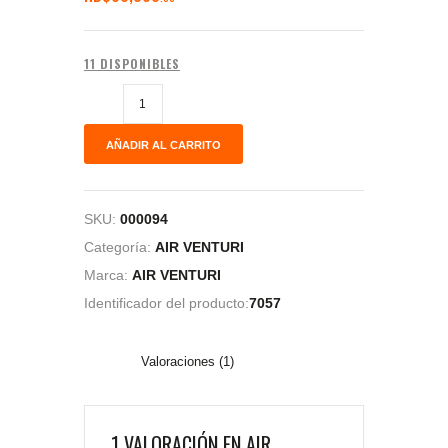
base a
valoració
n de un
cliente
11 DISPONIBLES
AÑADIR AL CARRITO
SKU:
000094
Categoría:
AIR VENTURI
Marca:
AIR VENTURI
Identificador del producto:
7057
Valoraciones (1)
1 VALORACIÓN EN
AIR