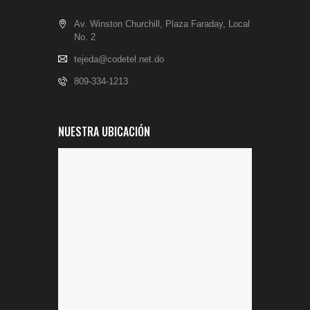
Av. Winston Churchill, Plaza Faraday, Local
No. 2
tejeda@codetel.net.do
809-334-1213
NUESTRA UBICACIÓN