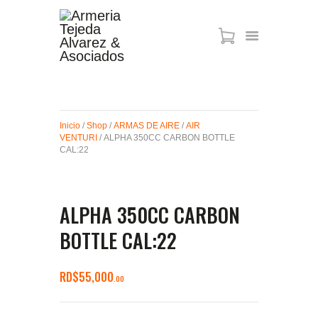
ARMAS DE AIRE
MIRAS
Inicio
/
Shop
/
ARMAS DE AIRE
/
AIR
MUNICIONES
VENTURI
/ ALPHA 350CC CARBON BOTTLE
SABER TACTICAL
CAL:22
ACCESORIOS
TIENDA
ALPHA 350CC CARBON
BOTTLE CAL:22
RD$
55,000
00