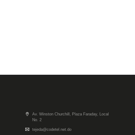
Av. Winston Churchill, Plaza Faraday, Local
No. 2
tejeda@codetel.net.do