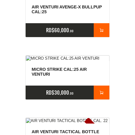
AIR VENTURI AVENGE-X BULLPUP
CAL:25
RD$
60,000
00
MICRO STRIKE CAL:25 AIR
VENTURI
RD$
30,000
00
E
x
is
t
n
c
ia
s
g
o
t
a
d
a
e
a
s
AIR VENTURI TACTICAL BOTTLE