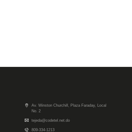
Av. Winston Churchill, Plaza Faraday, Local
No. 2
tejeda@codetel.net.do
809-334-1213