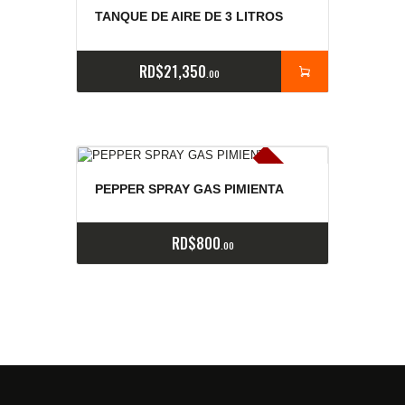
TANQUE DE AIRE DE 3 LITROS
RD$
21,350
00
E
x
is
t
n
c
ia
s
g
o
t
a
d
a
e
a
s
PEPPER SPRAY GAS PIMIENTA
RD$
800
00