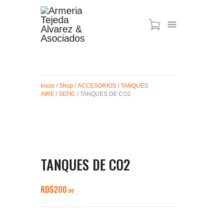
ARMAS DE AIRE
MIRAS
Inicio
/
Shop
/
ACCESORIOS
/
TANQUES
MUNICIONES
AIRE
/
SEFIC
/ TANQUES DE CO2
SABER TACTICAL
ACCESORIOS
TIENDA
TANQUES DE CO2
RD$
200
00