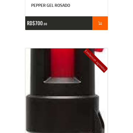
PEPPER GEL ROSADO
RD$
700
00
Existencias agotadas