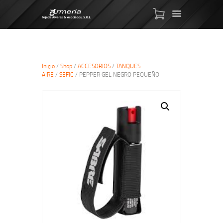
ARMAS DE AIRE
Inicio
/
Shop
/
ACCESORIOS
/
TANQUES
AIRE
/
SEFIC
/ PEPPER GEL NEGRO PEQUEÑO
MIRAS
MUNICIONES
SABER TACTICAL
ACCESORIOS
TIENDA