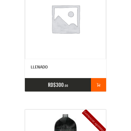
LLENADO
RD$
300
00
Existencias agotadas