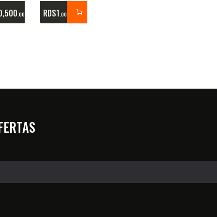
0,500
RD$
1
00
00
OFERTAS