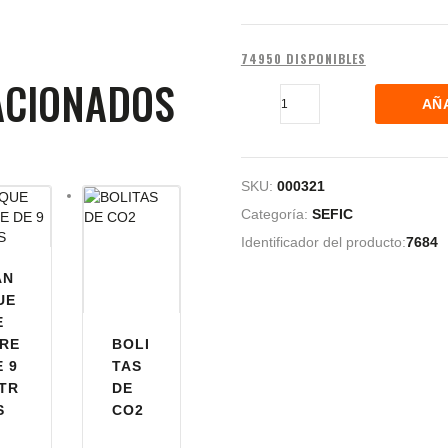
74950 DISPONIBLES
ACIONADOS
AÑ
SKU:
000321
Categoría:
SEFIC
Identificador del producto:
7684
AN
UE
E
IRE
BOLI
E 9
TAS
ITR
DE
S
CO2