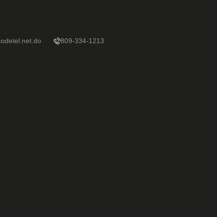
odetel.net.do
809-334-1213