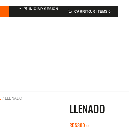
ARMAS DE AIRE
INICIAR SESIÓN
CARRITO:
0 ITEMS
0
MIRAS
MUNICIONES
SABER TACTICAL
ACCESORIOS
TIENDA
C
/ LLENADO
LLENADO
RD$
300
00