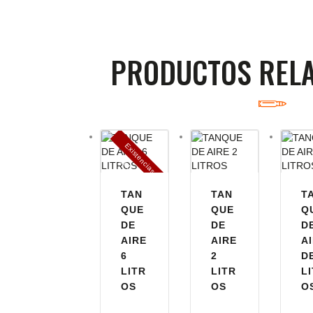
PRODUCTOS REL
E
x
is
t
n
c
ia
s
g
o
t
a
d
a
e
a
s
TAN
TAN
T
QUE
QUE
Q
DE
DE
D
AIRE
AIRE
A
6
2
D
LITR
LITR
L
OS
OS
O