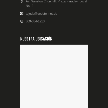
Av. Winston Churchill, Plaza Faraday, Local
No. 2
tejeda@codetel.net.do
809-334-1213
NUESTRA UBICACIÓN