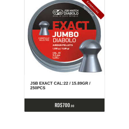
E
x
is
t
n
c
ia
s
g
o
t
a
d
a
e
a
s
JSB EXACT CAL:22 / 15.89GR /
250PCS
RD$
700
00