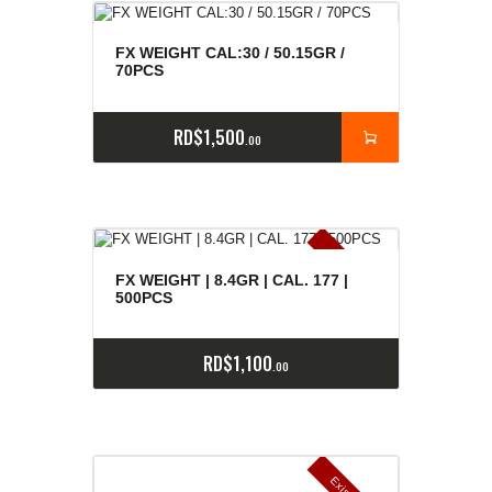
FX WEIGHT CAL:30 / 50.15GR /
70PCS
RD$
1,500
00
E
x
is
t
n
c
ia
s
g
o
t
a
d
a
e
a
s
FX WEIGHT | 8.4GR | CAL. 177 |
500PCS
RD$
1,100
00