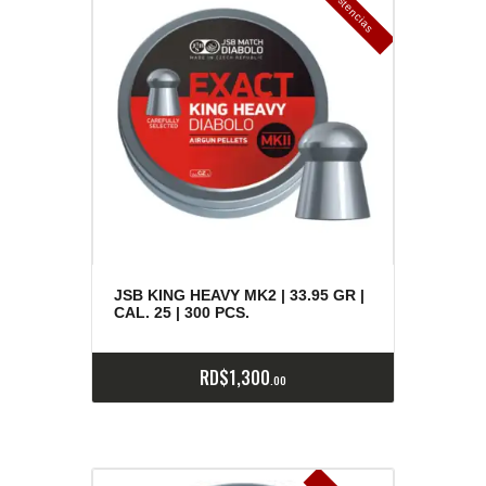
E
x
is
t
n
c
ia
s
g
o
t
a
d
a
e
a
s
JSB KING HEAVY MK2 | 33.95 GR |
CAL. 25 | 300 PCS.
RD$
1,300
00