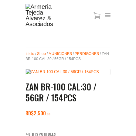
ARMAS DE AIRE
MIRAS
MUNICIONES
Inicio
/
Shop
/
MUNICIONES
/
PERDIGONES
/ ZAN
BR-100 CAL:30 / 56GR / 154PCS
SABER TACTICAL
ACCESORIOS
TIENDA
ZAN BR-100 CAL:30 /
56GR / 154PCS
RD$
2,500
00
40 DISPONIBLES