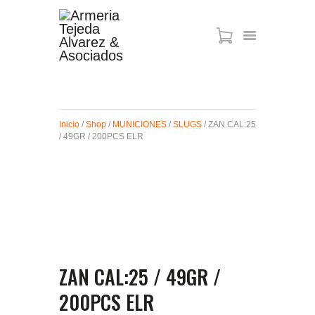
ARMAS DE AIRE
MIRAS
Inicio
/
Shop
/
MUNICIONES
/
SLUGS
/ ZAN CAL:25
MUNICIONES
/ 49GR / 200PCS ELR
SABER TACTICAL
ACCESORIOS
TIENDA
ZAN CAL:25 / 49GR /
200PCS ELR