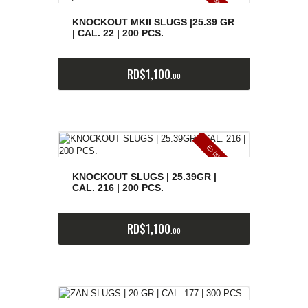
E
x
is
t
n
c
ia
s
g
o
t
a
d
a
e
a
s
KNOCKOUT MKII SLUGS |25.39 GR
| CAL. 22 | 200 PCS.
RD$
1,100
00
E
x
is
t
n
c
ia
s
g
o
t
a
d
a
e
a
s
KNOCKOUT SLUGS | 25.39GR |
CAL. 216 | 200 PCS.
RD$
1,100
00