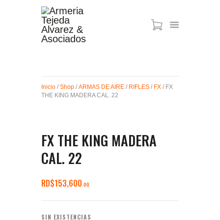
ARMAS DE AIRE
MIRAS
Inicio
/
Shop
/
ARMAS DE AIRE
/
RIFLES
/
FX
/ FX
MUNICIONES
THE KING MADERA CAL. 22
SABER TACTICAL
ACCESORIOS
TIENDA
FX THE KING MADERA
CAL. 22
RD$
153,600
00
SIN EXISTENCIAS