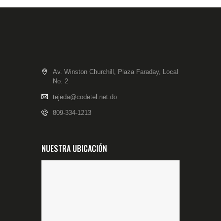
Av. Winston Churchill, Plaza Faraday, Local
No. 2
tejeda@codetel.net.do
809-334-1213
NUESTRA UBICACIÓN