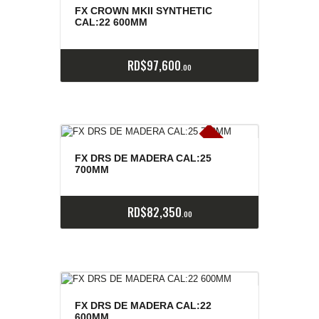
e
a
s
FX CROWN MKII SYNTHETIC
CAL:22 600MM
RD$
97,600
00
E
x
is
t
n
c
ia
s
g
o
t
a
d
a
e
a
s
FX DRS DE MADERA CAL:25
700MM
RD$
82,350
00
FX DRS DE MADERA CAL:22
600MM