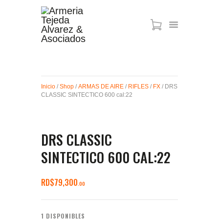
ARMAS DE AIRE
MIRAS
Inicio
/
Shop
/
ARMAS DE AIRE
/
RIFLES
/
FX
/ DRS
MUNICIONES
CLASSIC SINTECTICO 600 cal:22
SABER TACTICAL
ACCESORIOS
TIENDA
DRS CLASSIC
SINTECTICO 600 CAL:22
RD$
79,300
00
1 DISPONIBLES