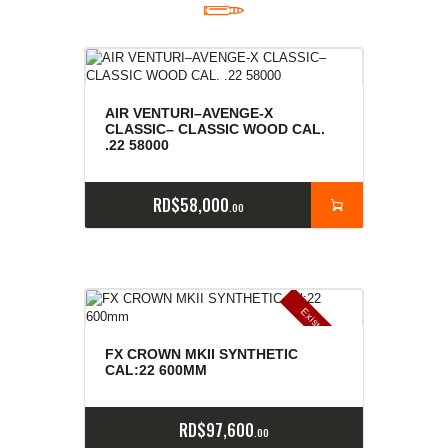
AIR VENTURI–AVENGE-X
CLASSIC– CLASSIC WOOD CAL.
.22 58000
RD$
58,000
00
E
x
is
t
n
c
ia
s
g
o
t
a
d
a
e
a
s
FX CROWN MKII SYNTHETIC
CAL:22 600MM
RD$
97,600
00