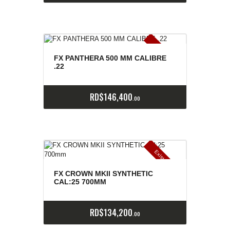
E
x
is
t
n
c
ia
s
g
o
t
a
d
a
e
a
s
FX PANTHERA 500 MM CALIBRE
.22
RD$
146,400
00
E
x
is
t
n
c
ia
s
g
o
t
a
d
a
e
a
s
FX CROWN MKII SYNTHETIC
CAL:25 700MM
RD$
134,200
00