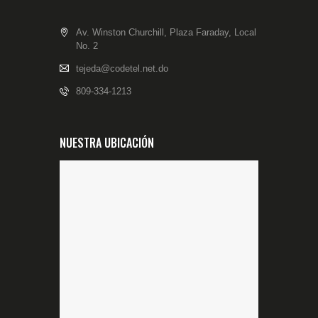
Av. Winston Churchill, Plaza Faraday, Local
No. 2
tejeda@codetel.net.do
809-334-1213
NUESTRA UBICACIÓN