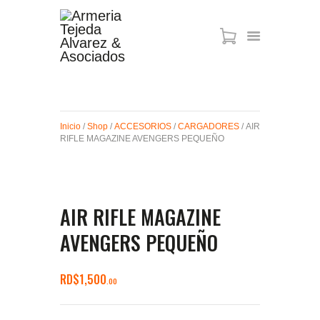
ARMAS DE AIRE
MIRAS
Inicio
/
Shop
/
ACCESORIOS
/
CARGADORES
/ AIR
MUNICIONES
RIFLE MAGAZINE AVENGERS PEQUEÑO
SABER TACTICAL
ACCESORIOS
TIENDA
AIR RIFLE MAGAZINE
AVENGERS PEQUEÑO
RD$
1,500
00