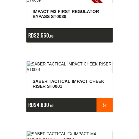
E
x
is
t
n
c
ia
s
g
o
t
a
d
a
e
a
s
IMPACT M3 FIRST REGULATOR
BYPASS ST0039
RD$
2,560
00
SABER TACTICAL IMPACT CHEEK
RISER ST0001
RD$
4,800
00