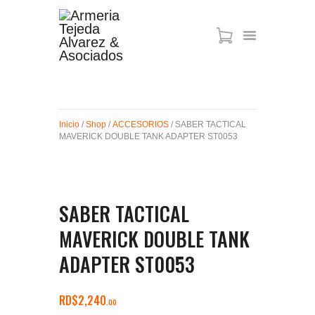
ARMAS DE AIRE
MIRAS
Inicio
/
Shop
/
ACCESORIOS
/ SABER TACTICAL
MUNICIONES
MAVERICK DOUBLE TANK ADAPTER ST0053
SABER TACTICAL
ACCESORIOS
TIENDA
SABER TACTICAL
MAVERICK DOUBLE TANK
ADAPTER ST0053
RD$
2,240
00