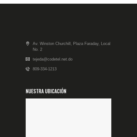
Av. Winston Churchill, Plaza Faraday, Local
No. 2
tejeda@codetel.net.do
809-334-1213
NUESTRA UBICACIÓN