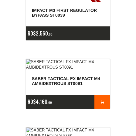
E
x
is
t
n
c
ia
s
g
o
t
a
d
a
e
a
s
IMPACT M3 FIRST REGULATOR
BYPASS ST0039
RD$
2,560
00
SABER TACTICAL FX IMPACT M4
AMBIDEXTROUS ST0091
RD$
4,160
00