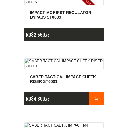
E
x
is
t
n
c
ia
s
g
o
t
a
d
a
e
a
s
IMPACT M3 FIRST REGULATOR
BYPASS ST0039
RD$
2,560
00
SABER TACTICAL IMPACT CHEEK
RISER ST0001
RD$
4,800
00