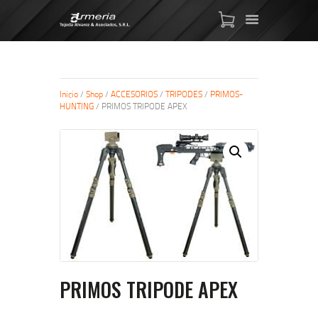
ARMAS DE AIRE
Inicio
/
Shop
/
ACCESORIOS
/
TRIPODES
/
PRIMOS-
HUNTING
/ PRIMOS TRIPODE APEX
MIRAS
MUNICIONES
SABER TACTICAL
ACCESORIOS
TIENDA
PRIMOS TRIPODE APEX