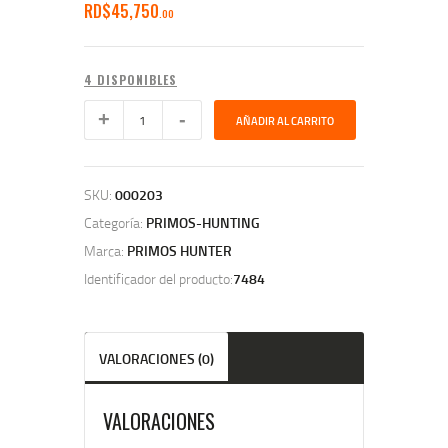
RD$
45,750
00
4 DISPONIBLES
AÑADIR AL CARRITO
SKU:
000203
Categoría:
PRIMOS-HUNTING
Marca:
PRIMOS HUNTER
Identificador del producto:
7484
VALORACIONES (0)
VALORACIONES