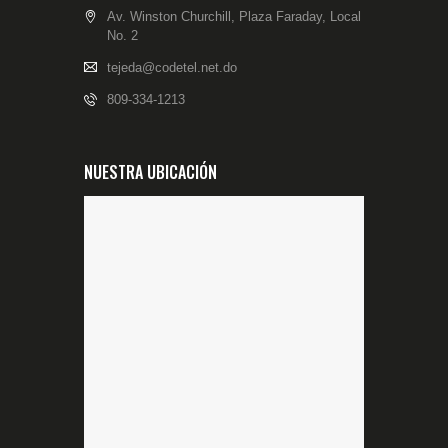
Av. Winston Churchill, Plaza Faraday, Local
No. 2
tejeda@codetel.net.do
809-334-1213
NUESTRA UBICACIÓN