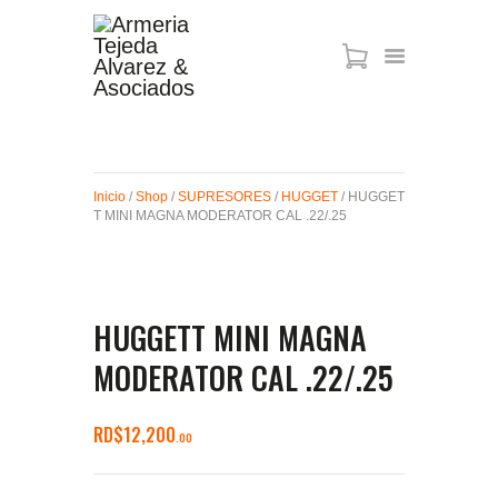
ARMAS DE AIRE
MIRAS
Inicio
/
Shop
/
SUPRESORES
/
HUGGET
/ HUGGET
MUNICIONES
T MINI MAGNA MODERATOR CAL .22/.25
SABER TACTICAL
ACCESORIOS
TIENDA
HUGGETT MINI MAGNA
MODERATOR CAL .22/.25
RD$
12,200
00