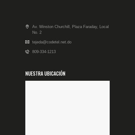
Av. Winston Churchill, Plaza Faraday, Local
No. 2
tejeda@codetel.net.do
809-334-1213
NUESTRA UBICACIÓN