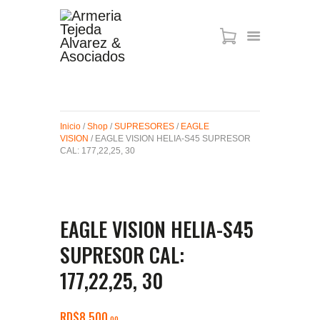
ARMAS DE AIRE
MIRAS
Inicio
/
Shop
/
SUPRESORES
/
EAGLE
MUNICIONES
VISION
/ EAGLE VISION HELIA-S45 SUPRESOR
SABER TACTICAL
CAL: 177,22,25, 30
ACCESORIOS
TIENDA
EAGLE VISION HELIA-S45
SUPRESOR CAL:
177,22,25, 30
RD$
8,500
00