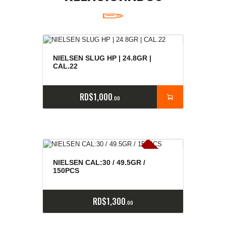
NIELSEN SLUG HP | 24.8GR |
CAL.22
RD$
1,000
00
E
x
is
t
n
c
ia
s
g
o
t
a
d
a
e
a
s
NIELSEN CAL:30 / 49.5GR /
150PCS
RD$
1,300
00