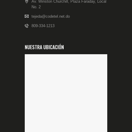
Av. Winston Churchill, Plaza Faraday, Local
No. 2
tejeda@codetel.net.do
809-334-1213
NUESTRA UBICACIÓN