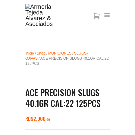
ARMAS DE AIRE
MIRAS
Inicio
/
Shop
/
MUNICIONES
/
SLUGS-
MUNICIONES
OJIVAS
/ ACE PRECISION SLUGS 40.1GR CAL:22
SABER TACTICAL
125PCS
ACCESORIOS
TIENDA
ACE PRECISION SLUGS
40.1GR CAL:22 125PCS
RD$
2,000
00