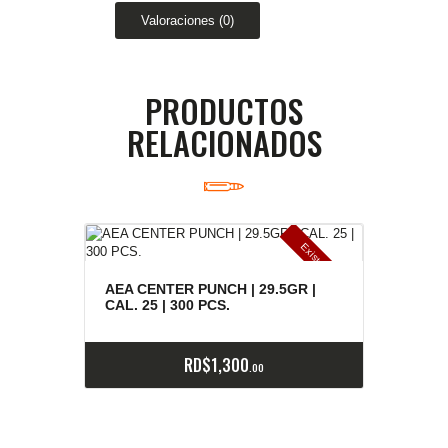
Valoraciones (0)
PRODUCTOS
RELACIONADOS
E
x
is
t
n
c
ia
s
g
o
t
a
d
a
e
a
s
AEA CENTER PUNCH | 29.5GR |
CAL. 25 | 300 PCS.
RD$
1,300
00