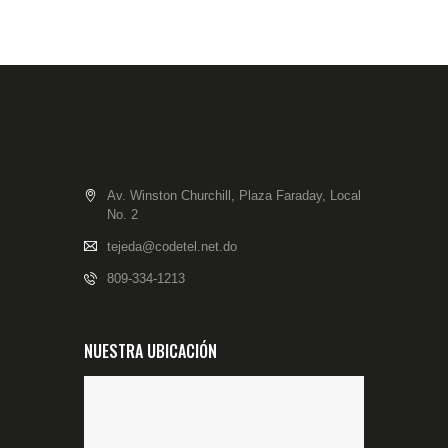
Av. Winston Churchill, Plaza Faraday, Local
No. 2
tejeda@codetel.net.do
809-334-1213
NUESTRA UBICACIÓN