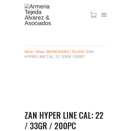
ARMAS DE AIRE
MIRAS
Inicio
/
Shop
/
MUNICIONES
/
SLUGS
/ ZAN
MUNICIONES
HYPER LINE CAL: 22 / 33GR / 200PC
SABER TACTICAL
ACCESORIOS
TIENDA
ZAN HYPER LINE CAL: 22
/ 33GR / 200PC