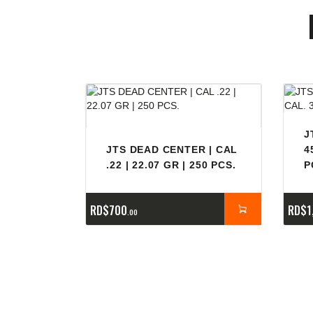
J
JTS DEAD CENTER | CAL
4
.22 | 22.07 GR | 250 PCS.
P
RD$
700
RD$
1
00