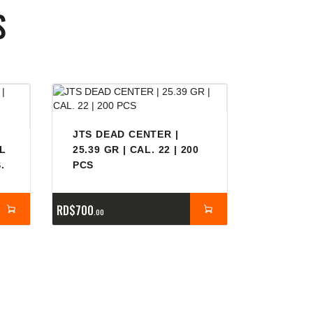
S
JTS DEAD CENTER |
AL
25.39 GR | CAL. 22 | 200
.
PCS
RD$
700
00