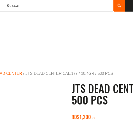
ARMAS DE AIRE
MIRAS
MUNICIONES
ARMAS DE AIRE
MIRAS
MUNICIONES
EAD-CENTER
/ JTS DEAD CENTER CAL:177 / 10.4GR / 500 PCS
JTS DEAD CENT
SABER TACTICAL
500 PCS
ACCESORIOS
TIENDA
RD$
1,200
00