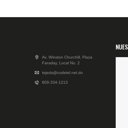
NUES
Av. Winston Churchill, Plaza
Faraday, Local No. 2
tejeda@codetel.net.do
809-334-1213