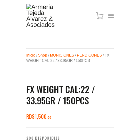
ARMAS DE AIRE
MIRAS
Inicio
/
Shop
/
MUNICIONES
/
PERDIGONES
/ FX
MUNICIONES
WEIGHT CAL:22 / 33.95GR / 150PCS
SABER TACTICAL
ACCESORIOS
TIENDA
FX WEIGHT CAL:22 /
33.95GR / 150PCS
RD$
1,500
00
238 DISPONIBLES