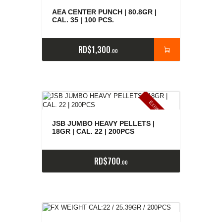
AEA CENTER PUNCH | 80.8GR |
CAL. 35 | 100 PCS.
RD$
1,300
00
E
x
is
t
n
c
ia
s
g
o
t
a
d
a
e
a
s
JSB JUMBO HEAVY PELLETS |
18GR | CAL. 22 | 200PCS
RD$
700
00