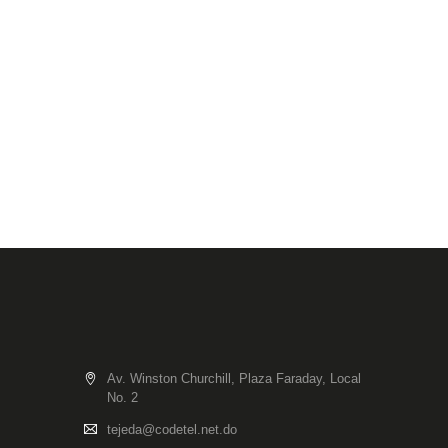
Av. Winston Churchill, Plaza Faraday, Local
No. 2
tejeda@codetel.net.do