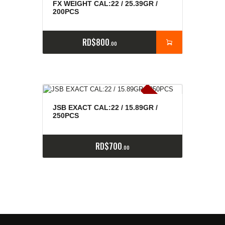
FX WEIGHT CAL:22 / 25.39GR /
200PCS
RD$
800
00
E
x
is
t
n
c
ia
s
g
o
t
a
d
a
e
a
s
JSB EXACT CAL:22 / 15.89GR /
250PCS
RD$
700
00