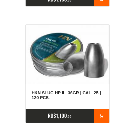
00
H&N SLUG HP II | 36GR | CAL .25 |
120 PCS.
RD$
1,100
00