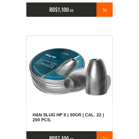
RD$
1,100
00
H&N SLUG HP II | 30GR | CAL. 22 |
200 PCS.
RD$
1,100