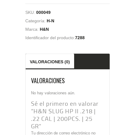
SKU:
000049
Categoría:
H-N
Marca:
H&N
Identificador del producto:
7288
VALORACIONES (0)
VALORACIONES
No hay valoraciones aún.
Sé el primero en valorar
“H&N SLUG HP II .218 |
.22 CAL | 200PCS. | 25
GR”
Tu dirección de correo electrónico no