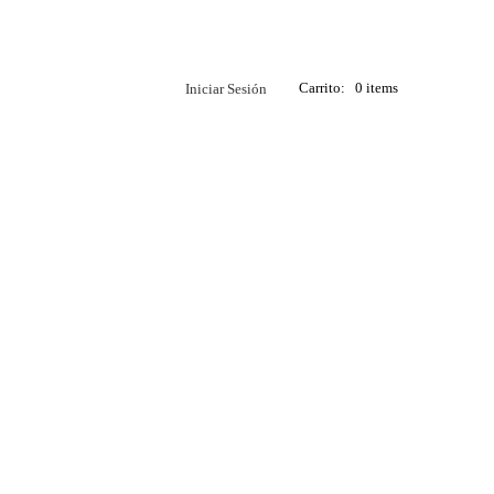
Carrito:
0 items
Iniciar Sesión
Saber Tactical
Accesorios
Tienda