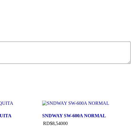
UITA
SNDWAY SW-600A NORMAL
RD$
8,540
00