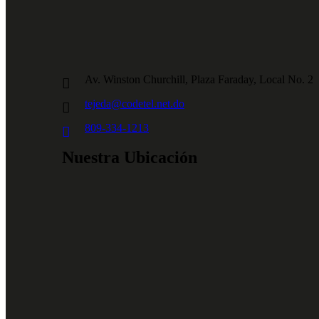
Av. Winston Churchill, Plaza Faraday, Local No. 2
tejeda@codetel.net.do
809-334-1213
Nuestra Ubicación