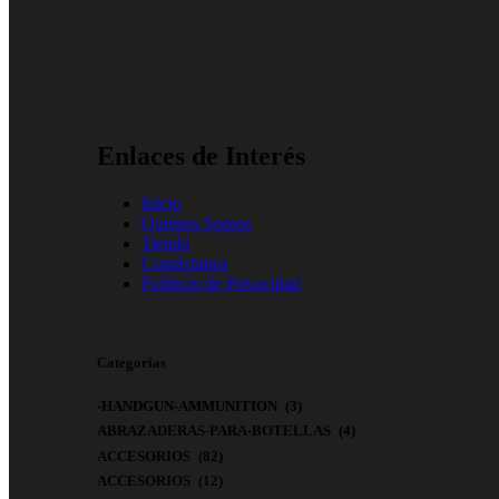
Enlaces de Interés
Inicio
Quiénes Somos
Tienda
Contáctanos
Políticas de Privacidad
Categorías
-HANDGUN-AMMUNITION
(3)
ABRAZADERAS-PARA-BOTELLAS
(4)
ACCESORIOS
(82)
ACCESORIOS
(12)