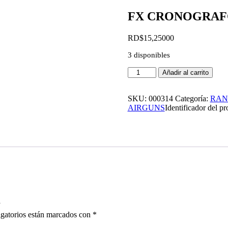
FX CRONOGRAFO
RD$
15,250
00
3 disponibles
Añadir al carrito
SKU:
000314
Categoría:
RAN
AIRGUNS
Identificador del pr
”
gatorios están marcados con
*