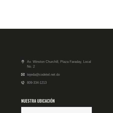
Av. Winston Churchill, Plaza Faraday, Local
No. 2
tejeda@codetel.net.do
809-334-1213
NUESTRA UBICACIÓN