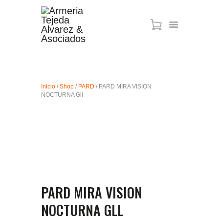
ARMAS DE AIRE
MIRAS
Inicio
/
Shop
/
PARD
/ PARD MIRA VISION
MUNICIONES
NOCTURNA Gll
SABER TACTICAL
ACCESORIOS
TIENDA
PARD MIRA VISION
NOCTURNA GLL