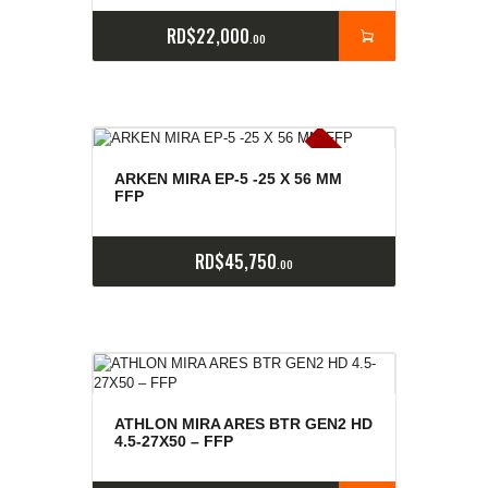
RD$
22,000
00
E
x
is
t
n
c
ia
s
g
o
t
a
d
a
e
a
s
ARKEN MIRA EP-5 -25 X 56 MM
FFP
RD$
45,750
00
ATHLON MIRA ARES BTR GEN2 HD
4.5-27X50 – FFP