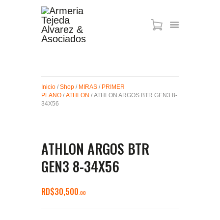
ARMAS DE AIRE
MIRAS
Inicio
/
Shop
/
MIRAS
/
PRIMER
MUNICIONES
PLANO
/
ATHLON
/ ATHLON ARGOS BTR GEN3 8-
SABER TACTICAL
34X56
ACCESORIOS
TIENDA
ATHLON ARGOS BTR
GEN3 8-34X56
RD$
30,500
00