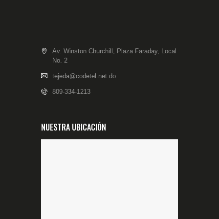
Av. Winston Churchill, Plaza Faraday, Local
No. 2
tejeda@codetel.net.do
809-334-1213
NUESTRA UBICACIÓN