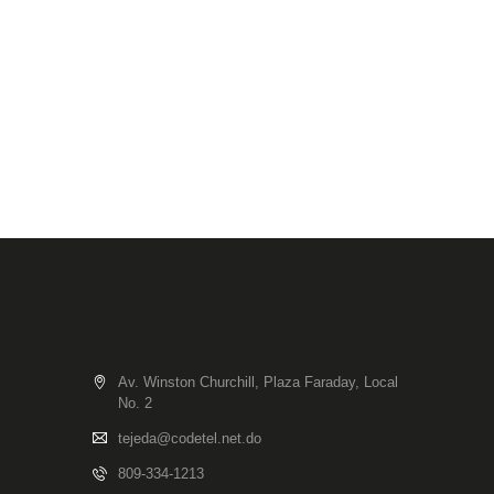
Av. Winston Churchill, Plaza Faraday, Local
No. 2
tejeda@codetel.net.do
809-334-1213