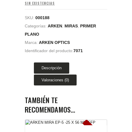
SIN EXISTENCIAS
SKU:
000188
Categorías:
ARKEN
,
MIRAS
,
PRIMER
PLANO
Marca:
ARKEN OPTICS
Identificador del producto:
7071
Descripción
Valoraciones (0)
TAMBIÉN TE
RECOMENDAMOS…
E
x
is
t
n
c
ia
s
g
o
t
a
d
a