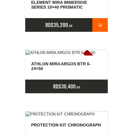
ELEMENT MIRA IMMERSIVE
SERIES 10×40 PRISMATIC
RD$
35,200
00
E
x
is
t
n
c
ia
s
g
o
t
a
d
a
e
a
s
ATHLON MIRA ARGOS BTR 6-
24×50
RD$
30,400
00
PROTECTION KIT CHRONOGRAPH