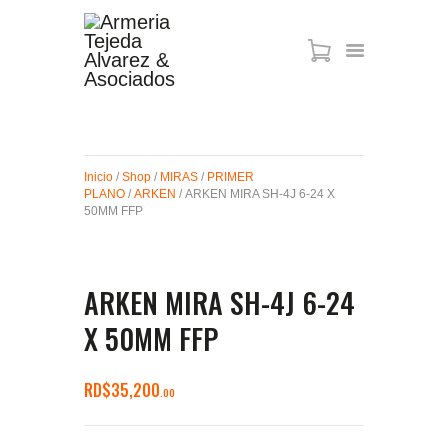
ARMAS DE AIRE
MIRAS
Inicio
/
Shop
/
MIRAS
/
PRIMER
MUNICIONES
PLANO
/
ARKEN
/ ARKEN MIRA SH-4J 6-24 X
SABER TACTICAL
50MM FFP
ACCESORIOS
TIENDA
ARKEN MIRA SH-4J 6-24
X 50MM FFP
RD$
35,200
00