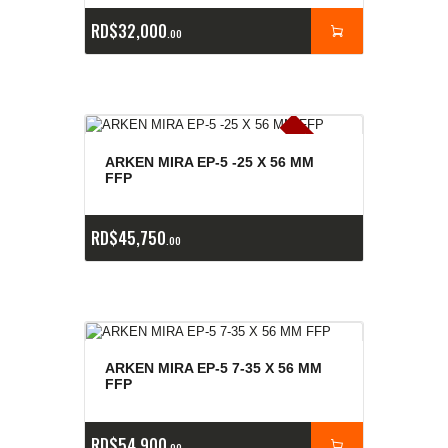
RD$
32,000
00
E
x
is
t
n
c
ia
s
g
o
t
a
d
a
e
a
s
ARKEN MIRA EP-5 -25 X 56 MM
FFP
RD$
45,750
00
ARKEN MIRA EP-5 7-35 X 56 MM
FFP
RD$
54,900
00