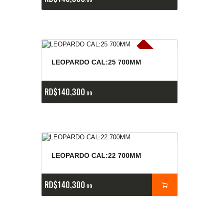
E
x
is
t
n
c
ia
s
g
o
t
a
d
a
e
a
s
LEOPARDO CAL:25 700MM
RD$
140,300
00
LEOPARDO CAL:22 700MM
RD$
140,300
00