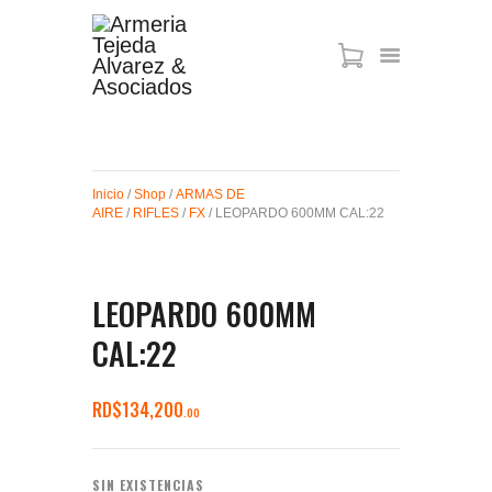
ARMAS DE AIRE
MIRAS
Inicio
/
Shop
/
ARMAS DE
MUNICIONES
AIRE
/
RIFLES
/
FX
/ LEOPARDO 600MM CAL:22
SABER TACTICAL
ACCESORIOS
TIENDA
LEOPARDO 600MM
CAL:22
RD$
134,200
00
SIN EXISTENCIAS