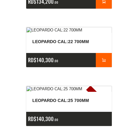
RD$
134,200
00
LEOPARDO CAL:22 700MM
RD$
140,300
00
E
x
is
t
n
c
ia
s
g
o
t
a
d
a
e
a
s
LEOPARDO CAL:25 700MM
RD$
140,300
00