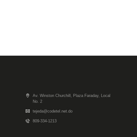
Av. Winston Churchill, Plaza Faraday, Local
No. 2
tejeda@codetel.net.do
809-334-1213