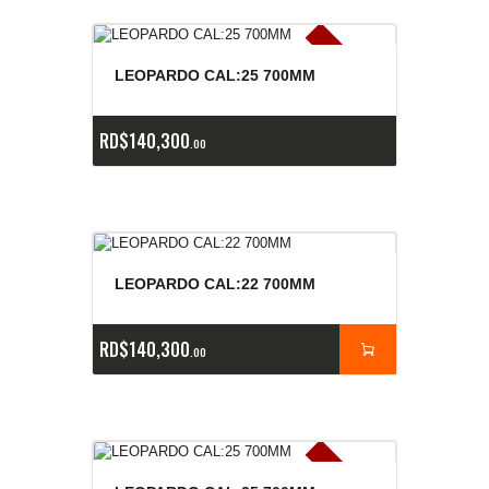
E
x
is
t
n
c
ia
s
g
o
t
a
d
a
e
a
s
LEOPARDO CAL:25 700MM
RD$
140,300
00
LEOPARDO CAL:22 700MM
RD$
140,300
00
E
x
is
t
n
c
ia
s
g
o
t
a
d
a