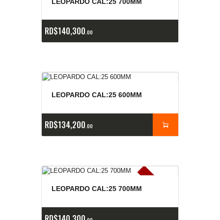
e
a
s
LEOPARDO CAL:25 700MM
RD$
140,300
00
LEOPARDO CAL:25 600MM
RD$
134,200
00
E
x
is
t
n
c
ia
s
g
o
t
a
d
a
e
a
s
LEOPARDO CAL:25 700MM
RD$
140,300
00