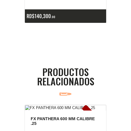
e
a
s
RD$
140,300
00
PRODUCTOS
RELACIONADOS
E
x
is
t
n
c
ia
s
g
o
t
a
d
a
e
a
s
FX PANTHERA 600 MM CALIBRE
.25