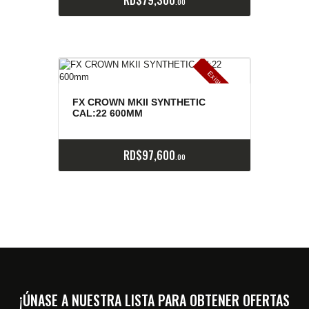
00
E
x
is
t
n
c
ia
s
g
o
t
a
d
a
e
a
s
FX CROWN MKII SYNTHETIC
CAL:22 600MM
RD$
97,600
00
¡ÚNASE A NUESTRA LISTA PARA OBTENER OFERTAS