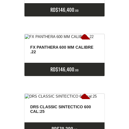
RD$
146,400
00
E
x
is
t
n
c
ia
s
g
o
t
a
d
a
e
a
s
FX PANTHERA 600 MM CALIBRE
.22
RD$
146,400
00
E
x
is
t
n
c
ia
s
g
o
t
a
d
a
e
a
s
DRS CLASSIC SINTECTICO 600
CAL:25
RD$
79,300