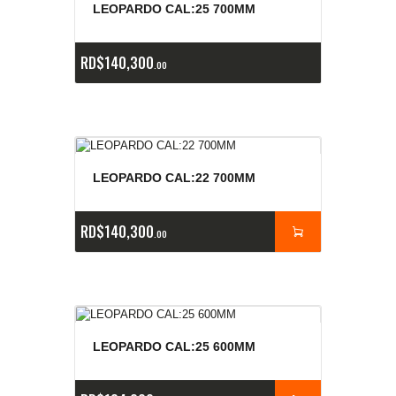
E
x
is
t
n
c
ia
s
g
o
t
a
d
a
e
a
s
LEOPARDO CAL:25 700MM
RD$
140,300
00
LEOPARDO CAL:22 700MM
RD$
140,300
00
LEOPARDO CAL:25 600MM