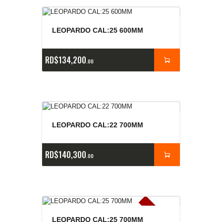
LEOPARDO CAL:25 600MM
RD$
134,200
00
LEOPARDO CAL:22 700MM
RD$
140,300
00
E
x
is
t
n
c
ia
s
g
o
t
a
d
a
LEOPARDO CAL:25 700MM