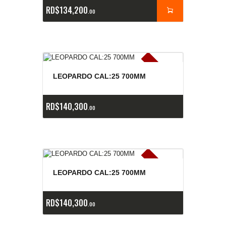
RD$
134,200
00
E
x
is
t
n
c
ia
s
g
o
t
a
d
a
e
a
s
LEOPARDO CAL:25 700MM
RD$
140,300
00
E
x
is
t
n
c
ia
s
g
o
t
a
d
a
e
a
s
LEOPARDO CAL:25 700MM
RD$
140,300
00