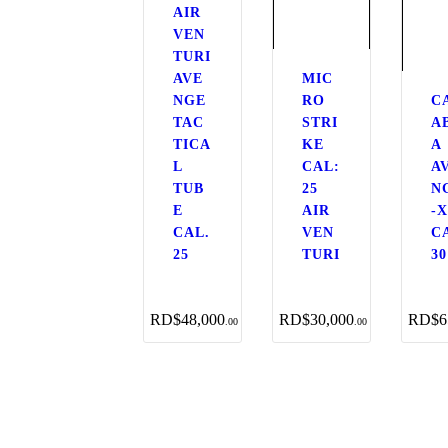
AIR
VEN
TURI
AVE
MIC
NGE
RO
C
TAC
STRI
A
TICA
KE
A
L
CAL:
A
TUB
25
N
E
AIR
-
CAL.
VEN
C
25
TURI
30
RD$
48,000
RD$
30,000
RD$
6
00
00