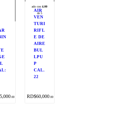
ado con
4.00
AIR
de 5
VEN
TURI
AR
RIFL
BIN
E DE
AIRE
VE
BUL
GE
LPU
XL
P
AL:
CAL.
22
5,000
RD$
60,000
00
00