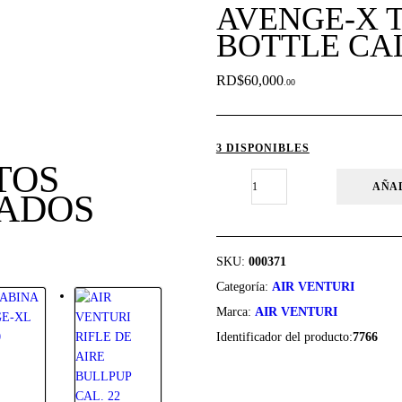
AVENGE-X 
BOTTLE CAL
RD$
60,000
00
3 DISPONIBLES
TOS
AVENGE-
AÑA
ADOS
X
TACTICAL
CARBINE
BOTTLE
SKU:
000371
CAL:22
Categoría:
AIR VENTURI
cantidad
Marca:
AIR VENTURI
Identificador del producto:
7766
Valor