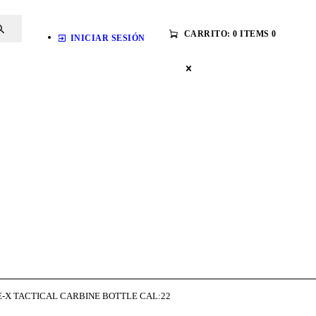
ARMAS DE AIRE
CARRITO:
0 ITEMS
0
INICIAR SESIÓN
MIRAS
MUNICIONES
SABER TACTICAL
ACCESORIOS
TIENDA
E-X TACTICAL CARBINE BOTTLE CAL:22