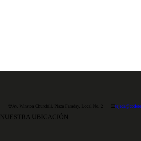
Av. Winston Churchill, Plaza Faraday, Local No. 2
tejeda@codete
NUESTRA UBICACIÓN