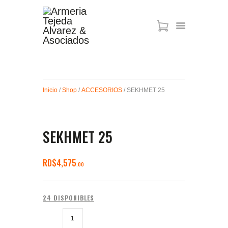
ARMAS DE AIRE
MIRAS
Inicio
/
Shop
/
ACCESORIOS
/ SEKHMET 25
MUNICIONES
SABER TACTICAL
ACCESORIOS
SEKHMET 25
TIENDA
RD$
4,575
00
24 DISPONIBLES