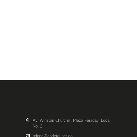
Av. Winston Churchill, Plaza Faraday, Local
No. 2
tejeda@codetel.net.do