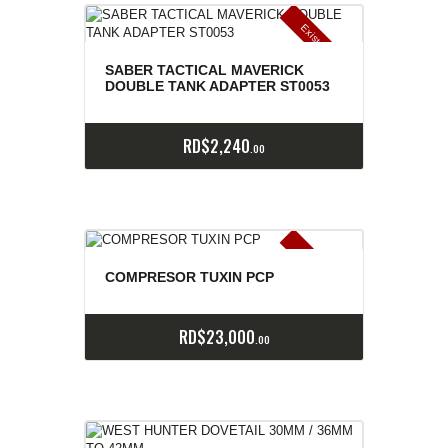
E
x
is
t
n
c
ia
s
g
o
t
a
d
a
e
a
s
SABER TACTICAL MAVERICK
DOUBLE TANK ADAPTER ST0053
RD$
2,240
00
E
x
is
t
n
c
ia
s
g
o
t
a
d
a
e
a
s
COMPRESOR TUXIN PCP
RD$
23,000
00