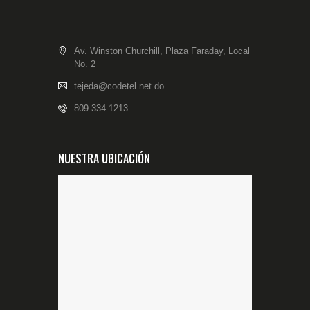
Av. Winston Churchill, Plaza Faraday, Local
No. 2
tejeda@codetel.net.do
809-334-1213
NUESTRA UBICACIÓN