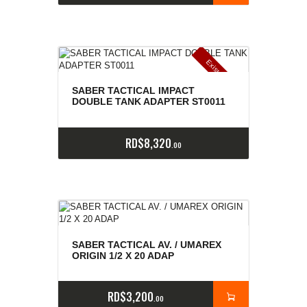
E
x
is
t
n
c
ia
s
g
o
t
a
d
a
e
a
s
SABER TACTICAL IMPACT
DOUBLE TANK ADAPTER ST0011
RD$
8,320
00
SABER TACTICAL AV. / UMAREX
ORIGIN 1/2 X 20 ADAP
RD$
3,200
00