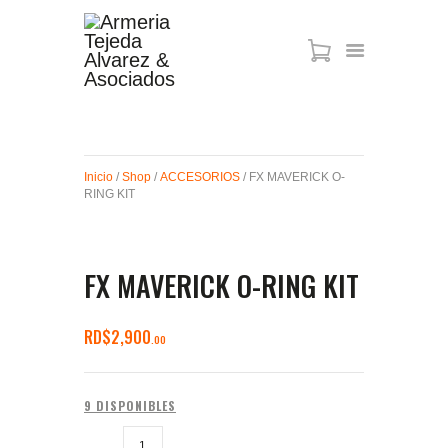
ARMAS DE AIRE
MIRAS
Inicio
/
Shop
/
ACCESORIOS
/ FX MAVERICK O-
MUNICIONES
RING KIT
SABER TACTICAL
ACCESORIOS
TIENDA
FX MAVERICK O-RING KIT
RD$
2,900
00
9 DISPONIBLES