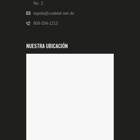
No. 2
tejeda@codetel.net.do
809-334-1213
NUESTRA UBICACIÓN