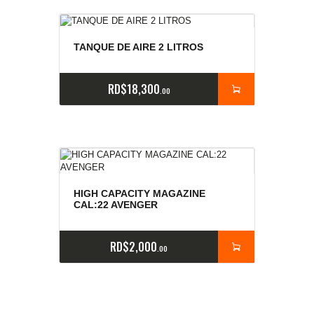
TANQUE DE AIRE 2 LITROS
RD$
18,300
00
Valorado
con
HIGH CAPACITY MAGAZINE
4.00
de 5
CAL:22 AVENGER
RD$
2,000
00