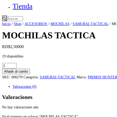
Tienda
Inicio
/
Shop
/
ACCESORIOS
/
MOCHILAS
/
SAMURAI-TACTICAL
/ M
MOCHILAS TACTICA
RD$
2,500
00
19 disponibles
MOCHILAS
TACTICA
Añadir al carrito
cantidad
SKU:
000270
Categoría:
SAMURAI-TACTICAL
Marca:
PRIMOS HUNTE
Valoraciones (0)
Valoraciones
No hay valoraciones aún.
Sé el primero en valorar “MOCHILAS TACTICA”