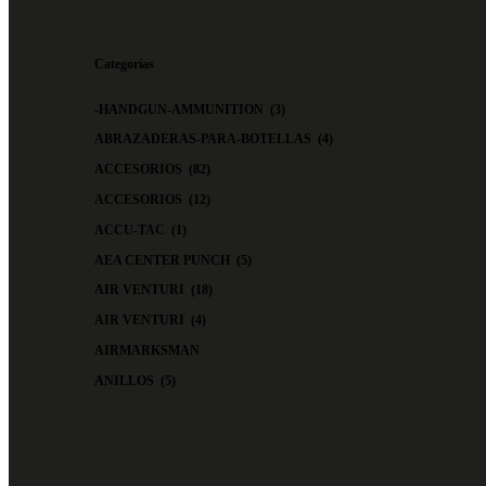
Categorías
-HANDGUN-AMMUNITION
(3)
ABRAZADERAS-PARA-BOTELLAS
(4)
ACCESORIOS
(82)
ACCESORIOS
(12)
ACCU-TAC
(1)
AEA CENTER PUNCH
(5)
AIR VENTURI
(18)
AIR VENTURI
(4)
AIRMARKSMAN
ANILLOS
(5)