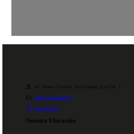
Av. Winston Churchill, Plaza Faraday, Local No. 2
tejeda@codetel.net.do
809-334-1213
Nuestra Ubicación